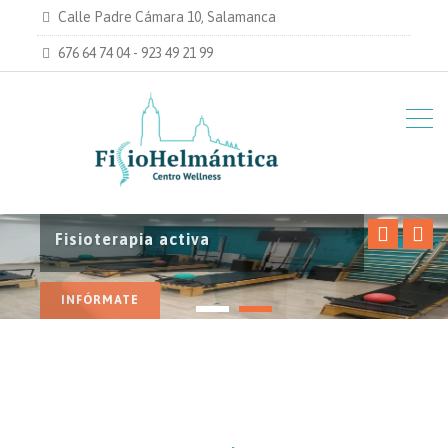
Calle Padre Cámara 10, Salamanca
676 64 74 04 - 923 49 21 99
Fisioterapia y Rehabilitación
Fisioterapia activa
SABER MÁS
INFÓRMATE